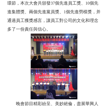
環節，本次大會共頒發37個先進員工獎、10個先
進集體獎、兩個先進黨員獎、1個先進勞模獎，并
通過員工獲獎感言，讓員工對公司的文化和理念
多了一份責任與信心。
晚會節目精彩紛呈、美妙絕倫，盡展華興人