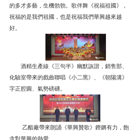
的多才多藝，生機勃勃。歌伴舞《祝福祖國》，
祝福的是我們祖國，也是祝福我們華興越來越
好。
酒精生產線《三句半》幽默詼諧，銷售部、
化驗室帶來的戲曲聯唱《小二黑》、《朝陽溝》
字正腔圓、氣勢磅礴。
乙酯廠帶來朗誦《華興贊歌》鏗鏘有力，飽
含對華興的熱愛。