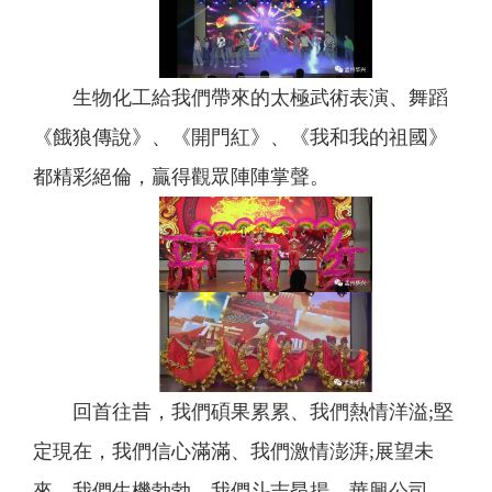
生物化工給我們帶來的太極武術表演、舞蹈
《餓狼傳說》、《開門紅》、《我和我的祖國》
都精彩絕倫，贏得觀眾陣陣掌聲。
回首往昔，我們碩果累累、我們熱情洋溢;堅
定現在，我們信心滿滿、我們激情澎湃;展望未
來，我們生機勃勃、我們斗志昂揚。華興公司